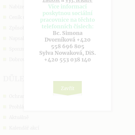
žádost
a
vyj. lékaře
Více informací
Nabízené služby
poskytnou sociální
Ceník úhrad
pracovnice na těchto
telefonních číslech:
Způsob přijetí
Bc. Simona
Napsali o nás
Dvorníková +420
558 696 805
Sponzoři a podpora
Sylva Nowaková, DiS.
+420 553 038 140
Dobrovolnictví
DŮLEŽITÉ ODKAZY
Zavřít
Ochrana OÚ
Prohlášení o cookies
Aktuálně
Kalendář akcí