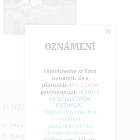
OZNÁMENÍ
Dovolujeme si Vám
oznámit, že s
platností
od 1.1.2026
provozujeme
DOMOV
SE ZVLÁŠTNÍM
O NÁS
REŽIMEM
.
Žádosti jsou možné
podávat
Základní informace
prostřednictvím
těchto formulářů:
Naše poslání