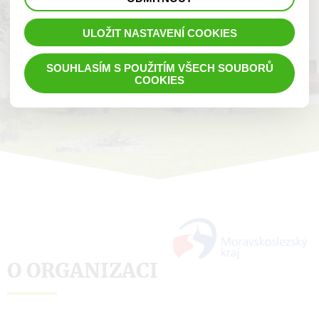
KDYŽ SE HO NEBOJÍTE.”
prohlížené zboží apod.
ULOŽIT NASTAVENÍ COOKIES
Charlie Chaplin
SOUHLASÍM S POUŽITÍM VŠECH SOUBORŮ
COOKIES
O ORGANIZACI