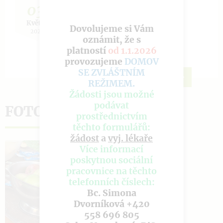
03.
Opékání špekáčků
Květen
Dovolujeme si Vám
2026
oznámit, že s
platností
od 1.1.2026
provozujeme
DOMOV
SE ZVLÁŠTNÍM
REŽIMEM
.
Žádosti jsou možné
podávat
FOTOGALERIE
prostřednictvím
těchto formulářů:
žádost
a
vyj. lékaře
Více informací
poskytnou sociální
pracovnice na těchto
telefonních číslech:
Bc. Simona
Dvorníková +420
558 696 805