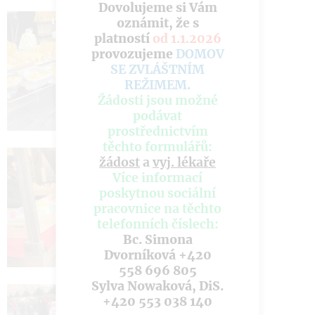
Dovolujeme si Vám
oznámit, že s
platností
od 1.1.2026
provozujeme
DOMOV
SE ZVLÁŠTNÍM
REŽIMEM
.
Žádosti jsou možné
podávat
prostřednictvím
těchto formulářů:
žádost
a
vyj. lékaře
Více informací
poskytnou sociální
pracovnice na těchto
telefonních číslech:
Bc. Simona
Dvorníková +420
558 696 805
Sylva Nowaková, DiS.
+420 553 038 140