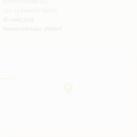
Komorní lhotka 184
739 53 Komorní Lhotka
IČ: 00847038
Datová schránka: 5f6kkrd