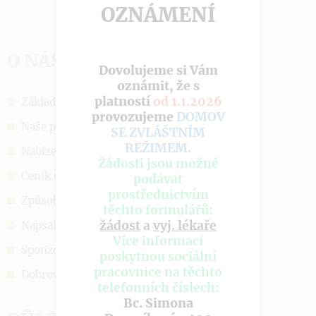
OZNÁMENÍ
O NÁS
Dovolujeme si Vám
oznámit, že s
platností
od 1.1.2026
Základní informace
provozujeme
DOMOV
Naše poslání
SE ZVLÁŠTNÍM
REŽIMEM
.
Nabízené služby
Žádosti jsou možné
Ceník úhrad
podávat
prostřednictvím
Způsob přijetí
těchto formulářů:
žádost
a
vyj. lékaře
Napsali o nás
Více informací
Sponzoři a podpora
poskytnou sociální
pracovnice na těchto
Dobrovolnictví
telefonních číslech:
Bc. Simona