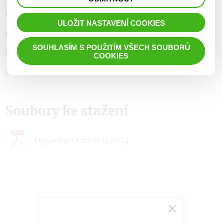
prohlížené zboží apod.
Organizační schéma
ULOŽIT NASTAVENÍ COOKIES
Rozpočet a střednědobý výhled
SOUHLASÍM S POUŽITÍM VŠECH SOUBORŮ
Účetní závěrky
COOKIES
Ochrana OÚ
Soubory ke stažení
Organizační schéma 2023