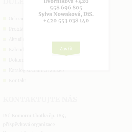
DŮLEŽITÉ ODKAZY
Dvorníková +420
558 696 805
Sylva Nowaková, DiS.
Ochrana OÚ
+420 553 038 140
Prohlášení o cookies
Aktuálně
Zavřít
Kalendář akcí
Dokumenty
Katalog sociálních služeb
Kontakt
KONTAKTUJTE NÁS
ISÚ Komorní Lhotka čp. 184,
příspěvková organizace