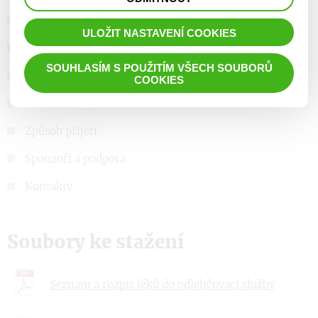
prohlížené zboží apod.
Základní informace
ULOŽIT NASTAVENÍ COOKIES
Naše poslání
SOUHLASÍM S POUŽITÍM VŠECH SOUBORŮ
Nabízené služby
COOKIES
Dokumenty a ceník
Způsob přijetí
Sponzoři a podpora
Kontakty
Soubory ke stažení
Seznam a rozpis léků do odlehčovací služby