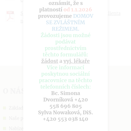
oznámit, že s
platností
od 1.1.2026
Seznam doporučených věcí při nástupu klienta
provozujeme
DOMOV
na OS
SE ZVLÁŠTNÍM
REŽIMEM
.
Žádosti jsou možné
podávat
prostřednictvím
těchto formulářů:
žádost
a
vyj. lékaře
Více informací
poskytnou sociální
pracovnice na těchto
telefonních číslech:
O NÁS
Bc. Simona
Dvorníková +420
558 696 805
Základní informace
Sylva Nowaková, DiS.
Naše poslání
+420 553 038 140
Nabízené služby