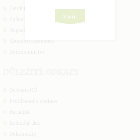
Ceník úhrad
Zavřít
Způsob přijetí
Napsali o nás
Sponzoři a podpora
Dobrovolnictví
DŮLEŽITÉ ODKAZY
Ochrana OÚ
Prohlášení o cookies
Aktuálně
Kalendář akcí
Dokumenty