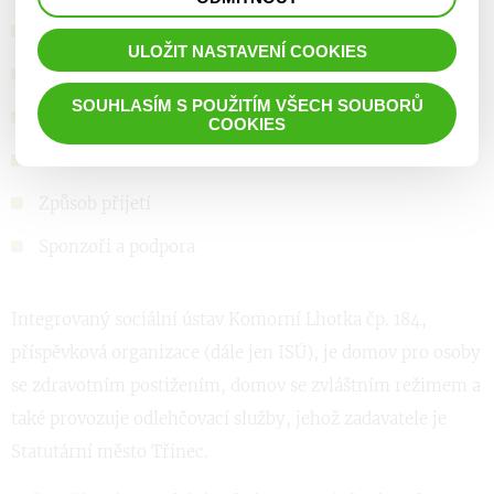
prohlížené zboží apod.
Základní informace
ULOŽIT NASTAVENÍ COOKIES
Naše poslání
SOUHLASÍM S POUŽITÍM VŠECH SOUBORŮ
Nabízené služby
COOKIES
Ceník úhrad
Způsob přijetí
Sponzoři a podpora
Integrovaný sociální ústav Komorní Lhotka čp. 184,
příspěvková organizace (dále jen ISÚ), je domov pro osoby
se zdravotním postižením, domov se zvláštním režimem a
také provozuje odlehčovací služby, jehož zadavatele je
Statutární město Třinec.