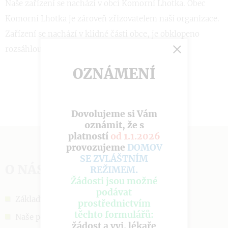
Naše zařízení se nachází v obci Komorní Lhotka. Obec
Komorní Lhotka je zároveň zřizovatelem naší organizace.
Zařízení se nachází v klidné části obce, je obklopeno
rozsáhlou zahradou, hřištěm a malým rybníkem.
OZNÁMENÍ
Dovolujeme si Vám
oznámit, že s
platností
od 1.1.2026
provozujeme
DOMOV
SE ZVLÁŠTNÍM
O NÁS
REŽIMEM
.
Žádosti jsou možné
podávat
Základní informace
prostřednictvím
těchto formulářů:
Naše poslání
žádost
a
vyj. lékaře