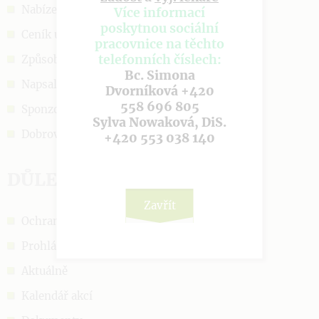
Nabízené služby
Více informací
poskytnou sociální
Ceník úhrad
pracovnice na těchto
telefonních číslech:
Způsob přijetí
Bc. Simona
Napsali o nás
Dvorníková +420
558 696 805
Sponzoři a podpora
Sylva Nowaková, DiS.
Dobrovolnictví
+420 553 038 140
DŮLEŽITÉ ODKAZY
Zavřít
Ochrana OÚ
Prohlášení o cookies
Aktuálně
Kalendář akcí