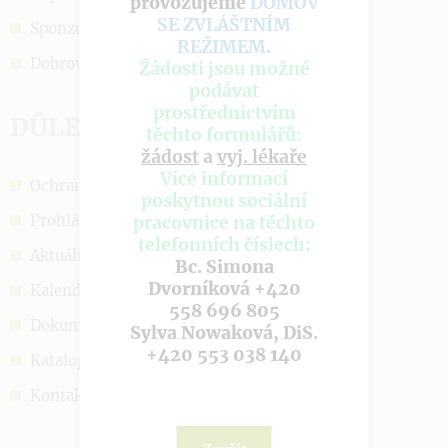
provozujeme
DOMOV
SE ZVLÁŠTNÍM
Sponzoři a podpora
REŽIMEM
.
Dobrovolnictví
Žádosti jsou možné
podávat
prostřednictvím
DŮLEŽITÉ ODKAZY
těchto formulářů:
žádost
a
vyj. lékaře
Více informací
Ochrana OÚ
poskytnou sociální
Prohlášení o cookies
pracovnice na těchto
telefonních číslech:
Aktuálně
Bc. Simona
Dvorníková +420
Kalendář akcí
558 696 805
Dokumenty
Sylva Nowaková, DiS.
+420 553 038 140
Katalog sociálních služeb
Kontakt