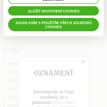
prohlížené zboží apod.
ULOŽIT NASTAVENÍ COOKIES
SOUHLASÍM S POUŽITÍM VŠECH SOUBORŮ
COOKIES
O NÁS
Základní informace
OZNÁMENÍ
Naše poslání
Nabízené služby
Ceník úhrad
Dovolujeme si Vám
oznámit, že s
Způsob přijetí
platností
od 1.1.2026
Napsali o nás