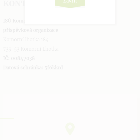
Zavřít
KONTAKTUJTE NÁS
ISÚ Komorní Lhotka čp. 184,
příspěvková organizace
Komorní lhotka 184
739 53 Komorní Lhotka
IČ: 00847038
Datová schránka: 5f6kkrd