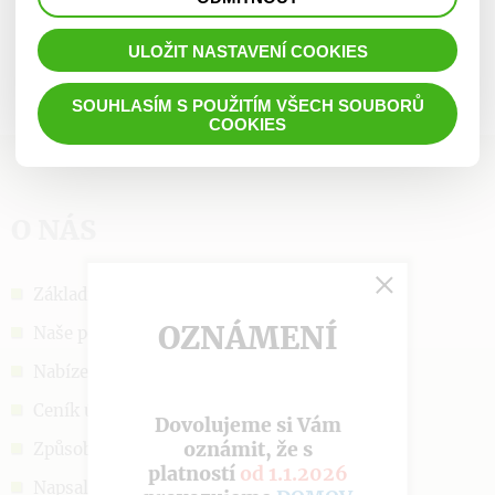
prohlížené zboží apod.
ULOŽIT NASTAVENÍ COOKIES
SOUHLASÍM S POUŽITÍM VŠECH SOUBORŮ
COOKIES
O NÁS
Základní informace
OZNÁMENÍ
Naše poslání
Nabízené služby
Ceník úhrad
Dovolujeme si Vám
oznámit, že s
Způsob přijetí
platností
od 1.1.2026
Napsali o nás