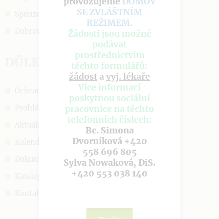
provozujeme
DOMOV
SE ZVLÁŠTNÍM
Sponzoři a podpora
REŽIMEM
.
Dobrovolnictví
Žádosti jsou možné
podávat
prostřednictvím
DŮLEŽITÉ ODKAZY
těchto formulářů:
žádost
a
vyj. lékaře
Více informací
Ochrana OÚ
poskytnou sociální
Prohlášení o cookies
pracovnice na těchto
telefonních číslech:
Aktuálně
Bc. Simona
Dvorníková +420
Kalendář akcí
558 696 805
Dokumenty
Sylva Nowaková, DiS.
+420 553 038 140
Katalog sociálních služeb
Kontakt