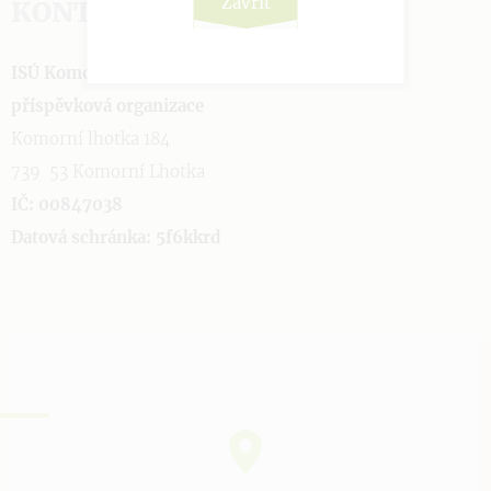
Zavřít
KONTAKTUJTE NÁS
ISÚ Komorní Lhotka čp. 184,
příspěvková organizace
Komorní lhotka 184
739 53 Komorní Lhotka
IČ: 00847038
Datová schránka: 5f6kkrd