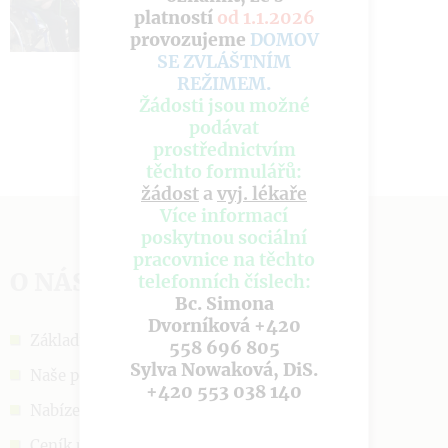
platností
od 1.1.2026
provozujeme
DOMOV
SE ZVLÁŠTNÍM
REŽIMEM
.
Žádosti jsou možné
podávat
prostřednictvím
těchto formulářů:
žádost
a
vyj. lékaře
Více informací
poskytnou sociální
pracovnice na těchto
O NÁS
telefonních číslech:
Bc. Simona
Dvorníková +420
Základní informace
558 696 805
Sylva Nowaková, DiS.
Naše poslání
+420 553 038 140
Nabízené služby
Ceník úhrad