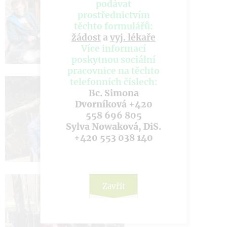
podávat
prostřednictvím
těchto formulářů:
žádost
a
vyj. lékaře
Více informací
poskytnou sociální
pracovnice na těchto
telefonních číslech:
Bc. Simona
Dvorníková +420
558 696 805
Sylva Nowaková, DiS.
+420 553 038 140
Zavřít