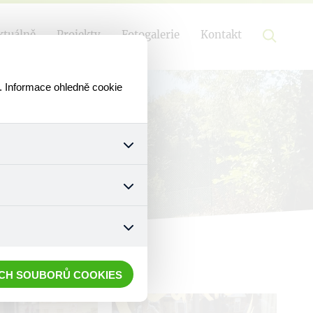
ktuálně
Projekty
Fotogalerie
Kontakt
. Informace ohledně cookie
k a všech jejich funkcí.
ouhlasu s uživáním cookies.
nonymizuje. Po anonymizaci
. Proto nedokážeme zjistit
ECH SOUBORŮ COOKIES