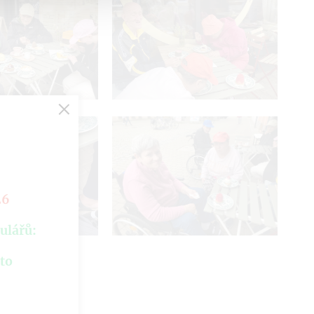
26
ulářů:
hto