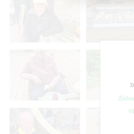
D
Žádos
Ví