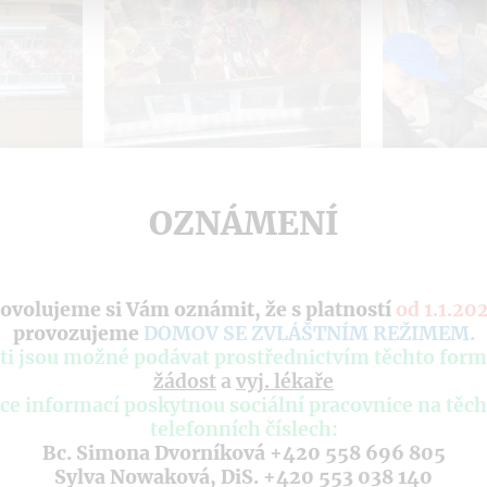
OZNÁMENÍ
ovolujeme si Vám oznámit, že s platností
od 1.1.20
provozujeme
DOMOV SE ZVLÁŠTNÍM REŽIMEM
.
ti jsou možné podávat prostřednictvím těchto form
žádost
a
vyj. lékaře
ce informací poskytnou sociální pracovnice na těc
telefonních číslech:
Bc. Simona Dvorníková +420 558 696 805
Sylva Nowaková, DiS. +420 553 038 140