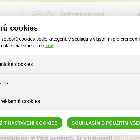
A
rů cookies
ouborů cookies podle kategorií, v souladu s vlastními preferencemi
 cookies naleznete zde
zde
.
hnické cookies
, které jsou nezbytné ke správnému chování našich webových stráne
kies
ádání produktů v nákupním košíku, ovládání filtrů a také nastavení s
bí Váš souhlas a není možné jej ani odebrat.
ujeme skriptem společnosti Google Inc., která následně tato data a
 reklamní cookies
, protože anonymizované cookies nelze přiřadit konkrétnímu uživateli
é zboží apod.
OZNÁMENÍ
épe cílit a vyhodnocovat marketingové kampaně.
ŽIT NASTAVENÍ COOKIES
SOUHLASÍM S POUŽITÍM VŠ
ovolujeme si Vám oznámit, že s platností
od 1.1.20