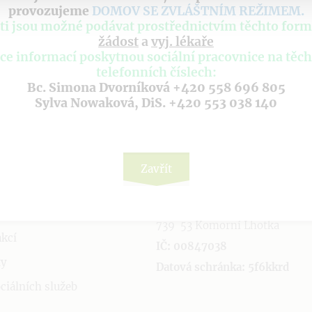
provozujeme
DOMOV SE ZVLÁŠTNÍM REŽIMEM
.
ti jsou možné podávat prostřednictvím těchto form
žádost
a
vyj. lékaře
ce informací poskytnou sociální pracovnice na těc
telefonních číslech:
Bc. Simona Dvorníková +420 558 696 805
Sylva Nowaková, DiS. +420 553 038 140
ITÉ ODKAZY
KONTAKTUJTE N
ISÚ Komorní Lhotka čp. 184,
OÚ
Zavřít
příspěvková organizace
í o cookies
Komorní lhotka 184
739 53 Komorní Lhotka
akcí
IČ: 00847038
ty
Datová schránka: 5f6kkrd
ciálních služeb