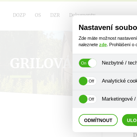
DOZP
OS
DZR
Dokumenty
Nastavení soubo
Zde máte možnost nastavení s
naleznete
zde
. Prohlášení o
GRILOVÁNÍ
Nezbytné / tec
Jedná se o technické soubory
Analytické coo
Používají se mimo jiné k ukl
Pro tyto cookies není zapotře
Analytické cookies shromažď
Marketingové /
se již nejedná o osobní údaje
navštívené odkazy, prohlížen
Tyto cookies nám umožňují l
ODMÍTNOUT
ULO
D