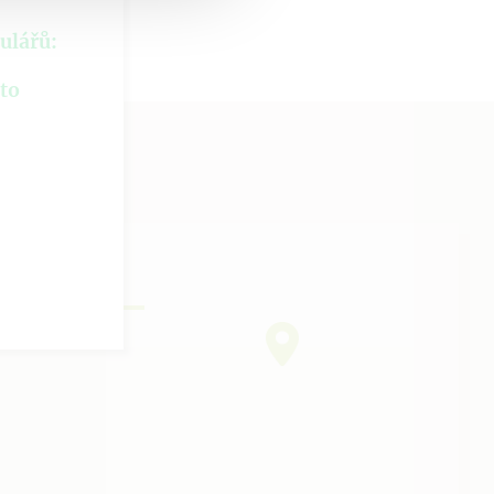
ulářů:
hto
ÁS