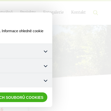
ktuálně
Projekty
Fotogalerie
Kontakt
. Informace ohledně cookie
k a všech jejich funkcí.
ouhlasu s uživáním cookies.
nonymizuje. Po anonymizaci
. Proto nedokážeme zjistit
ECH SOUBORŮ COOKIES
26