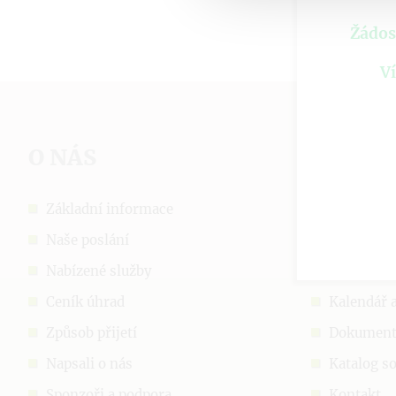
Žádos
Ví
O NÁS
DŮLEŽ
Základní informace
Ochrana 
Naše poslání
Prohlášen
Nabízené služby
Aktuálně
Ceník úhrad
Kalendář 
Způsob přijetí
Dokumen
Napsali o nás
Katalog so
Sponzoři a podpora
Kontakt