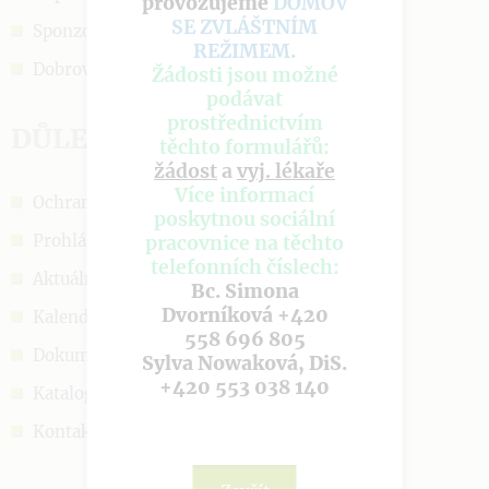
provozujeme
DOMOV
SE ZVLÁŠTNÍM
Sponzoři a podpora
REŽIMEM
.
Dobrovolnictví
Žádosti jsou možné
podávat
prostřednictvím
DŮLEŽITÉ ODKAZY
těchto formulářů:
žádost
a
vyj. lékaře
Více informací
Ochrana OÚ
poskytnou sociální
Prohlášení o cookies
pracovnice na těchto
telefonních číslech:
Aktuálně
Bc. Simona
Dvorníková +420
Kalendář akcí
558 696 805
Dokumenty
Sylva Nowaková, DiS.
+420 553 038 140
Katalog sociálních služeb
Kontakt