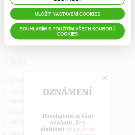
prohlížené zboží apod.
ULOŽIT NASTAVENÍ COOKIES
SOUHLASÍM S POUŽITÍM VŠECH SOUBORŮ
COOKIES
O NÁS
Základní informace
OZNÁMENÍ
Naše poslání
Nabízené služby
Ceník úhrad
Dovolujeme si Vám
oznámit, že s
Způsob přijetí
platností
od 1.1.2026
Napsali o nás