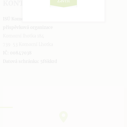
Zavřít
KONTAKTUJTE NÁS
ISÚ Komorní Lhotka čp. 184,
příspěvková organizace
Komorní lhotka 184
739 53 Komorní Lhotka
IČ: 00847038
Datová schránka: 5f6kkrd