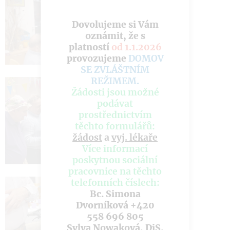
Dovolujeme si Vám
oznámit, že s
platností
od 1.1.2026
provozujeme
DOMOV
SE ZVLÁŠTNÍM
REŽIMEM
.
Žádosti jsou možné
podávat
prostřednictvím
těchto formulářů:
žádost
a
vyj. lékaře
Více informací
poskytnou sociální
pracovnice na těchto
telefonních číslech:
Bc. Simona
Dvorníková +420
558 696 805
Sylva Nowaková, DiS.