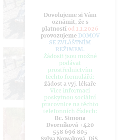
Dovolujeme si Vám
oznámit, že s
platností
od 1.1.2026
provozujeme
DOMOV
SE ZVLÁŠTNÍM
REŽIMEM
.
Žádosti jsou možné
podávat
prostřednictvím
těchto formulářů:
žádost
a
vyj. lékaře
Více informací
poskytnou sociální
pracovnice na těchto
telefonních číslech:
Bc. Simona
Dvorníková +420
558 696 805
Sylva Nowaková, DiS.