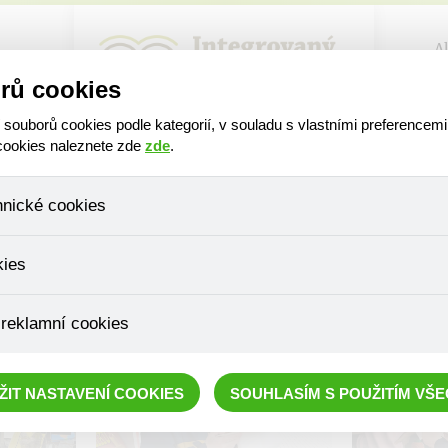
A
rů cookies
ouborů cookies podle kategorií, v souladu s vlastními preferencemi
 cookies naleznete zde
zde
.
hnické cookies
, které jsou nezbytné ke správnému chování našich webových stráne
kies
ádání produktů v nákupním košíku, ovládání filtrů a také nastavení s
bí Váš souhlas a není možné jej ani odebrat.
ujeme skriptem společnosti Google Inc., která následně tato data a
 reklamní cookies
, protože anonymizované cookies nelze přiřadit konkrétnímu uživateli
é zboží apod.
épe cílit a vyhodnocovat marketingové kampaně.
ŽIT NASTAVENÍ COOKIES
SOUHLASÍM S POUŽITÍM VŠ