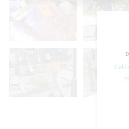
D
Žádos
Ví