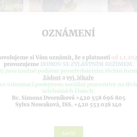
OZNÁMENÍ
ovolujeme si Vám oznámit, že s platností
od 1.1.20
provozujeme
DOMOV SE ZVLÁŠTNÍM REŽIMEM
.
ti jsou možné podávat prostřednictvím těchto form
žádost
a
vyj. lékaře
ce informací poskytnou sociální pracovnice na těc
telefonních číslech:
Bc. Simona Dvorníková +420 558 696 805
Sylva Nowaková, DiS. +420 553 038 140
Zavřít