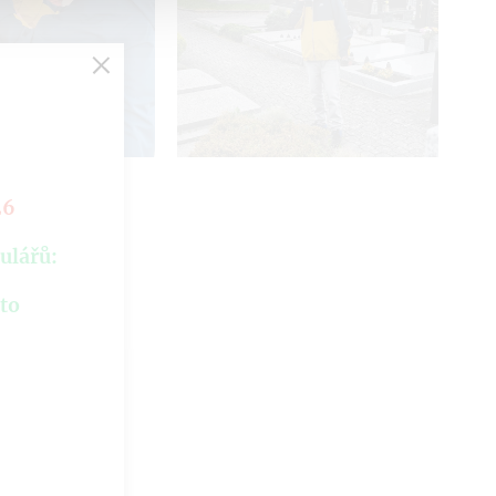
26
ulářů:
hto