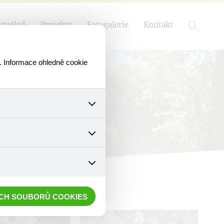
ktuálně
Projekty
Fotogalerie
Kontakt
. Informace ohledně cookie
k a všech jejich funkcí.
ouhlasu s uživáním cookies.
nonymizuje. Po anonymizaci
. Proto nedokážeme zjistit
ECH SOUBORŮ COOKIES