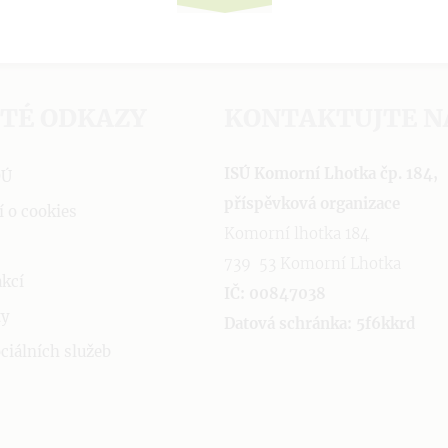
ITÉ ODKAZY
KONTAKTUJTE N
ISÚ Komorní Lhotka čp. 184,
OÚ
příspěvková organizace
í o cookies
Komorní lhotka 184
739 53 Komorní Lhotka
akcí
IČ: 00847038
ty
Datová schránka: 5f6kkrd
ciálních služeb