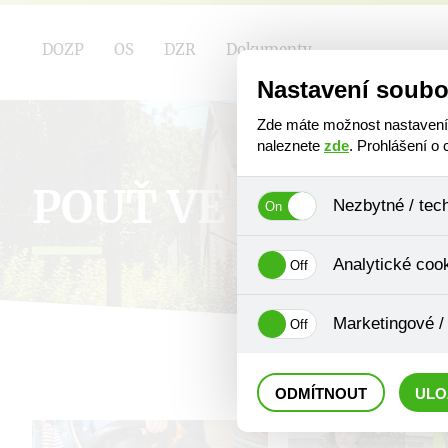
DOZP
OS
DZR
Dokumenty
Nastavení soubo
Zde máte možnost nastavení s
naleznete
zde
. Prohlášení o
POUŤ VE STAŘÍČI
Nezbytné / tec
Jedná se o technické soubory
Analytické coo
Používají se mimo jiné k ukl
Pro tyto cookies není zapotře
Analytické cookies shromažď
Marketingové /
se již nejedná o osobní údaje
navštívené odkazy, prohlížen
Tyto cookies nám umožňují l
ODMÍTNOUT
ULO