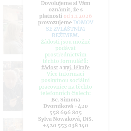
Dovolujeme si Vám
oznámit, že s
platností
od 1.1.2026
provozujeme
DOMOV
SE ZVLÁŠTNÍM
REŽIMEM
.
Žádosti jsou možné
podávat
prostřednictvím
těchto formulářů:
žádost
a
vyj. lékaře
Více informací
poskytnou sociální
pracovnice na těchto
telefonních číslech:
Bc. Simona
Dvorníková +420
558 696 805
Sylva Nowaková, DiS.
+420 553 038 140