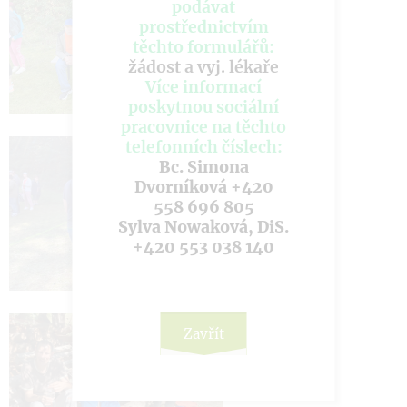
podávat
prostřednictvím
těchto formulářů:
žádost
a
vyj. lékaře
Více informací
poskytnou sociální
pracovnice na těchto
telefonních číslech:
Bc. Simona
Dvorníková +420
558 696 805
Sylva Nowaková, DiS.
+420 553 038 140
Zavřít