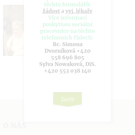
těchto formulářů:
žádost
a
vyj. lékaře
Více informací
poskytnou sociální
pracovnice na těchto
telefonních číslech:
Bc. Simona
Dvorníková +420
558 696 805
Sylva Nowaková, DiS.
+420 553 038 140
Zavřít
O NÁS