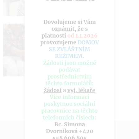
Dovolujeme si Vám
oznámit, že s
platností
od 1.1.2026
provozujeme
DOMOV
SE ZVLÁŠTNÍM
REŽIMEM
.
Žádosti jsou možné
podávat
prostřednictvím
těchto formulářů:
žádost
a
vyj. lékaře
Více informací
poskytnou sociální
pracovnice na těchto
telefonních číslech:
Bc. Simona
Dvorníková +420
558 696 805