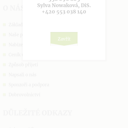
Sylva Nowaková, DiS.
O NÁS
+420 553 038 140
Základní informace
Naše poslání
Zavřít
Nabízené služby
Ceník úhrad
Způsob přijetí
Napsali o nás
Sponzoři a podpora
Dobrovolnictví
DŮLEŽITÉ ODKAZY