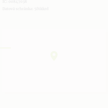
IČ: 00847038
Datová schránka: 5f6kkrd