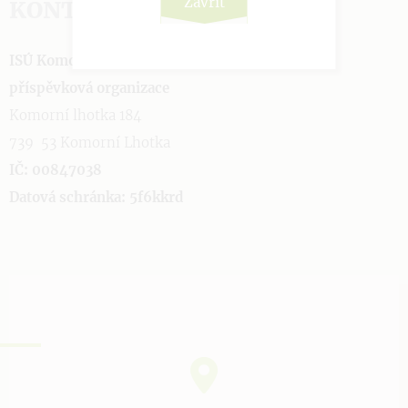
Zavřít
KONTAKTUJTE NÁS
ISÚ Komorní Lhotka čp. 184,
příspěvková organizace
Komorní lhotka 184
739 53 Komorní Lhotka
IČ: 00847038
Datová schránka: 5f6kkrd