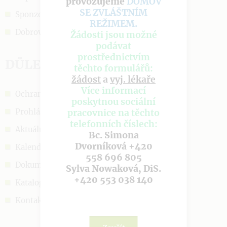
provozujeme
DOMOV
SE ZVLÁŠTNÍM
Sponzoři a podpora
REŽIMEM
.
Dobrovolnictví
Žádosti jsou možné
podávat
prostřednictvím
DŮLEŽITÉ ODKAZY
těchto formulářů:
žádost
a
vyj. lékaře
Více informací
Ochrana OÚ
poskytnou sociální
Prohlášení o cookies
pracovnice na těchto
telefonních číslech:
Aktuálně
Bc. Simona
Dvorníková +420
Kalendář akcí
558 696 805
Dokumenty
Sylva Nowaková, DiS.
+420 553 038 140
Katalog sociálních služeb
Kontakt