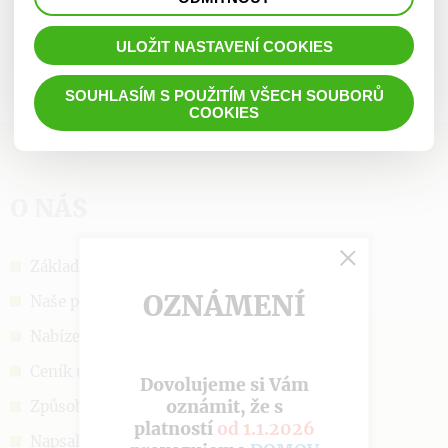
prohlížené zboží apod.
ULOŽIT NASTAVENÍ COOKIES
SOUHLASÍM S POUŽITÍM VŠECH SOUBORŮ
COOKIES
O NÁS
Základní informace
OZNÁMENÍ
Naše poslání
Nabízené služby
Ceník úhrad
Dovolujeme si Vám
oznámit, že s
Způsob přijetí
platností
od 1.1.2026
Napsali o nás