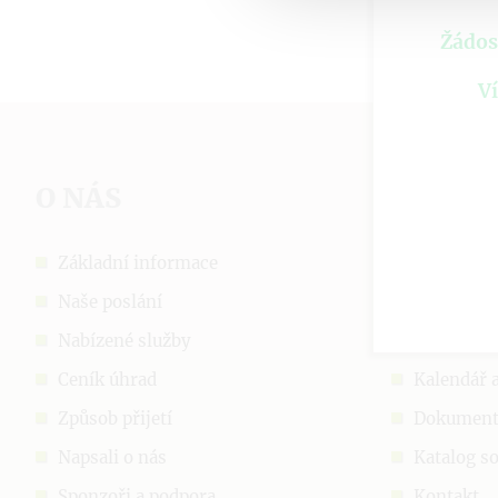
Žádos
Ví
O NÁS
DŮLEŽ
Základní informace
Ochrana 
Naše poslání
Prohlášen
Nabízené služby
Aktuálně
Ceník úhrad
Kalendář 
Způsob přijetí
Dokumen
Napsali o nás
Katalog so
Sponzoři a podpora
Kontakt