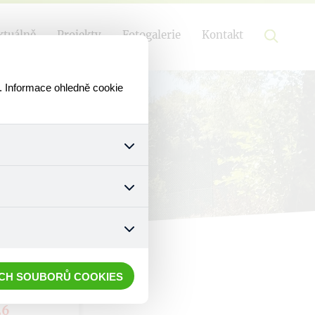
ktuálně
Projekty
Fotogalerie
Kontakt
. Informace ohledně cookie
k a všech jejich funkcí.
ouhlasu s uživáním cookies.
nonymizuje. Po anonymizaci
. Proto nedokážeme zjistit
ECH SOUBORŮ COOKIES
26