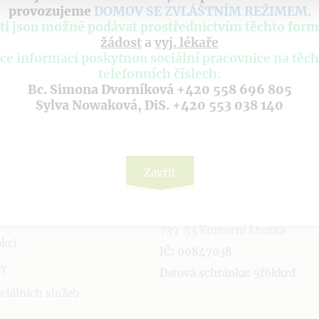
provozujeme
DOMOV SE ZVLÁŠTNÍM REŽIMEM
.
ti jsou možné podávat prostřednictvím těchto form
žádost
a
vyj. lékaře
ce informací poskytnou sociální pracovnice na těc
telefonních číslech:
Bc. Simona Dvorníková +420 558 696 805
Sylva Nowaková, DiS. +420 553 038 140
ITÉ ODKAZY
KONTAKTUJTE N
ISÚ Komorní Lhotka čp. 184,
OÚ
Zavřít
příspěvková organizace
í o cookies
Komorní lhotka 184
739 53 Komorní Lhotka
akcí
IČ: 00847038
ty
Datová schránka: 5f6kkrd
ciálních služeb