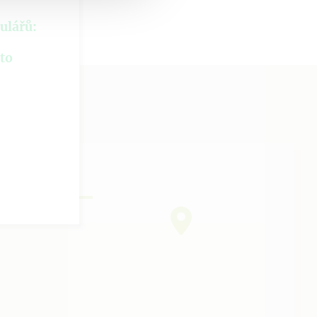
ulářů:
hto
ÁS