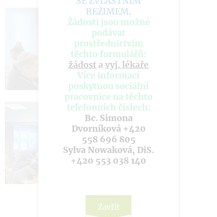
SE ZVLÁŠTNÍM
REŽIMEM
.
Žádosti jsou možné
podávat
prostřednictvím
těchto formulářů:
žádost
a
vyj. lékaře
Více informací
poskytnou sociální
pracovnice na těchto
telefonních číslech:
Bc. Simona
Dvorníková +420
558 696 805
Sylva Nowaková, DiS.
+420 553 038 140
Zavřít