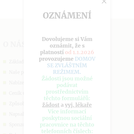
OZNÁMENÍ
Dovolujeme si Vám
O NÁS
oznámit, že s
platností
od 1.1.2026
provozujeme
DOMOV
Základní informace
SE ZVLÁŠTNÍM
REŽIMEM
.
Naše poslání
Žádosti jsou možné
Nabízené služby
podávat
prostřednictvím
Ceník úhrad
těchto formulářů:
Způsob přijetí
žádost
a
vyj. lékaře
Více informací
Napsali o nás
poskytnou sociální
pracovnice na těchto
Sponzoři a podpora
telefonních číslech: