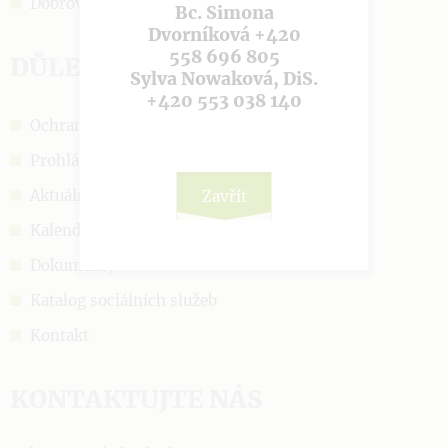
Dobrovolnictví
Bc. Simona
Dvorníková +420
558 696 805
DŮLEŽITÉ ODKAZY
Sylva Nowaková, DiS.
+420 553 038 140
Ochrana OÚ
Prohlášení o cookies
Aktuálně
Zavřít
Kalendář akcí
Dokumenty
Katalog sociálních služeb
Kontakt
KONTAKTUJTE NÁS