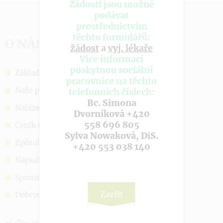
Žádosti jsou možné
podávat
prostřednictvím
těchto formulářů:
O NÁS
žádost
a
vyj. lékaře
Více informací
poskytnou sociální
Základní informace
pracovnice na těchto
Naše poslání
telefonních číslech:
Bc. Simona
Nabízené služby
Dvorníková +420
558 696 805
Ceník úhrad
Sylva Nowaková, DiS.
Způsob přijetí
+420 553 038 140
Napsali o nás
Sponzoři a podpora
Zavřít
Dobrovolnictví