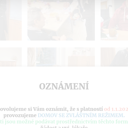
OZNÁMENÍ
ovolujeme si Vám oznámit, že s platností
od 1.1.20
provozujeme
DOMOV SE ZVLÁŠTNÍM REŽIMEM
.
ti jsou možné podávat prostřednictvím těchto form
žádost
a
vyj. lékaře