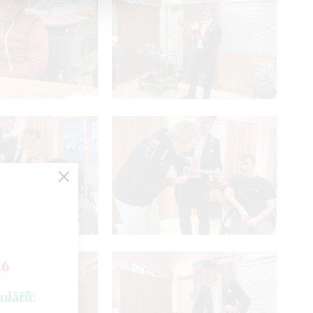
26
ulářů: