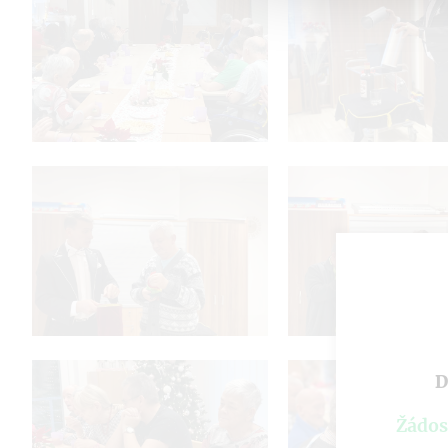
D
Žádos