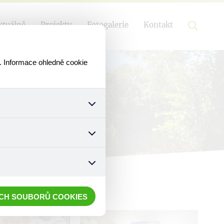
ktuálně
Projekty
Fotogalerie
Kontakt
. Informace ohledně cookie
k a všech jejich funkcí.
ouhlasu s uživáním cookies.
nonymizuje. Po anonymizaci
. Proto nedokážeme zjistit
ECH SOUBORŮ COOKIES