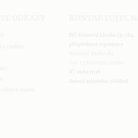
ITÉ ODKAZY
KONTAKTUJTE N
ISÚ Komorní Lhotka čp. 184,
OÚ
příspěvková organizace
í o cookies
Komorní lhotka 184
739 53 Komorní Lhotka
akcí
IČ: 00847038
ty
Datová schránka: 5f6kkrd
ciálních služeb