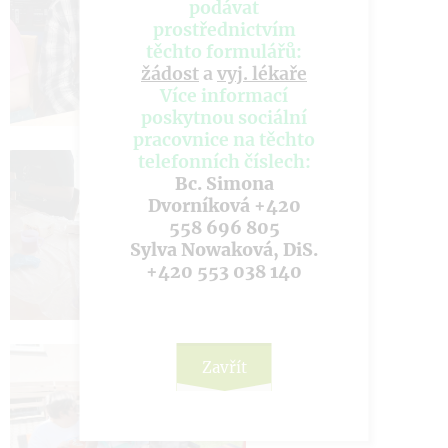
podávat
prostřednictvím
těchto formulářů:
žádost
a
vyj. lékaře
Více informací
poskytnou sociální
pracovnice na těchto
telefonních číslech:
Bc. Simona
Dvorníková +420
558 696 805
Sylva Nowaková, DiS.
+420 553 038 140
Zavřít