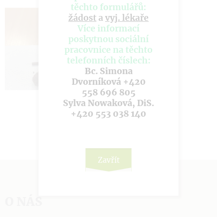
těchto formulářů:
žádost
a
vyj. lékaře
Více informací
poskytnou sociální
pracovnice na těchto
telefonních číslech:
Bc. Simona
Dvorníková +420
558 696 805
Sylva Nowaková, DiS.
+420 553 038 140
Zavřít
O NÁS