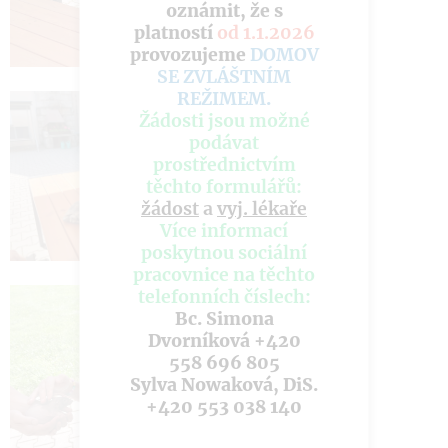
oznámit, že s
platností
od 1.1.2026
provozujeme
DOMOV
SE ZVLÁŠTNÍM
REŽIMEM
.
Žádosti jsou možné
podávat
prostřednictvím
těchto formulářů:
žádost
a
vyj. lékaře
Více informací
poskytnou sociální
pracovnice na těchto
telefonních číslech:
Bc. Simona
Dvorníková +420
558 696 805
Sylva Nowaková, DiS.
+420 553 038 140