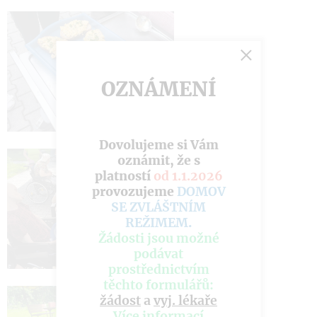
OZNÁMENÍ
Dovolujeme si Vám
oznámit, že s
platností
od 1.1.2026
provozujeme
DOMOV
SE ZVLÁŠTNÍM
REŽIMEM
.
Žádosti jsou možné
podávat
prostřednictvím
těchto formulářů:
žádost
a
vyj. lékaře
Více informací