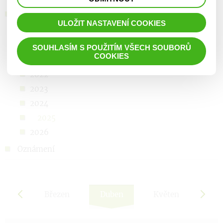
prohlížené zboží apod.
Kalendář akcí
ULOŽIT NASTAVENÍ COOKIES
2019
2020
SOUHLASÍM S POUŽITÍM VŠECH SOUBORŮ
COOKIES
2021
2022
2023
2024
2025
2026
Oznámení
nor
Březen
Duben
Květen
Čer