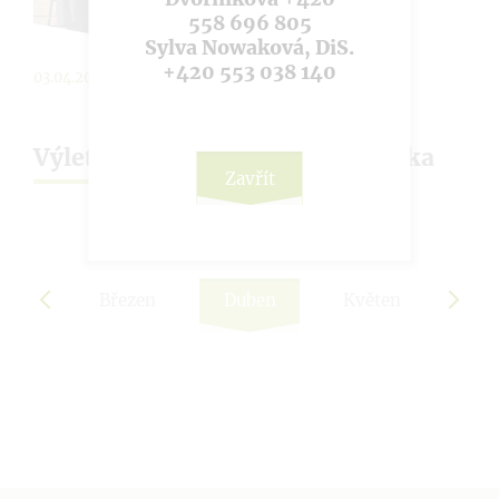
558 696 805
Sylva Nowaková, DiS.
+420 553 038 140
03.04.2025
Výlet do Nýdku restaurace Ovečka
Zavřít
nor
Březen
Duben
Květen
Čer