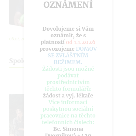
OZNÁMENÍ
Dovolujeme si Vám
oznámit, že s
08.04.2025
platností
od 1.1.2026
provozujeme
DOMOV
SE ZVLÁŠTNÍM
Společné pečení beránka
REŽIMEM
.
Žádosti jsou možné
podávat
prostřednictvím
těchto formulářů:
žádost
a
vyj. lékaře
Více informací
poskytnou sociální
pracovnice na těchto
telefonních číslech:
Bc. Simona
Dvorníková +420