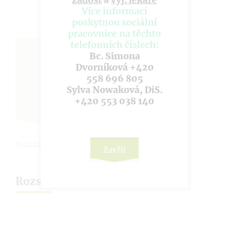
žádost
a
vyj. lékaře
Více informací
poskytnou sociální
pracovnice na těchto
telefonních číslech:
Bc. Simona
Dvorníková +420
558 696 805
Sylva Nowaková, DiS.
+420 553 038 140
01.12.2019
Zavřít
Rozsvícení vánočního stromu