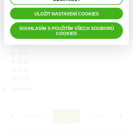
prohlížené zboží apod.
Kalendář akcí
ULOŽIT NASTAVENÍ COOKIES
2019
2020
SOUHLASÍM S POUŽITÍM VŠECH SOUBORŮ
COOKIES
2021
2022
2023
2024
2025
2026
Oznámení
rven
Červenec
Srpen
Září
Říj