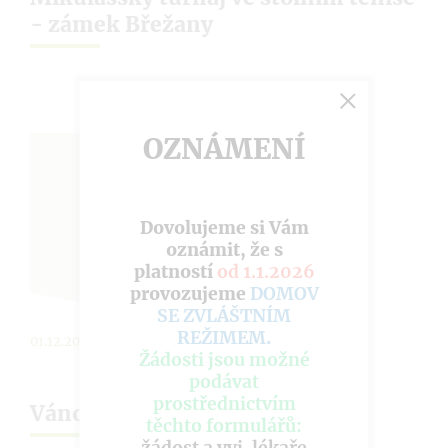
- zámek Břežany
OZNÁMENÍ
Dovolujeme si Vám
oznámit, že s
platností
od 1.1.2026
provozujeme
DOMOV
SE ZVLÁŠTNÍM
REŽIMEM
.
01.12.2019
Žádosti jsou možné
podávat
prostřednictvím
Vánoční trhy v Komorní Lhotce
těchto formulářů: